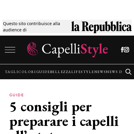
Questo sito contribuisce alla
Tagli
audience di
Vai al contenuto
Colori
Guide
TAGLI
COLORI
GUIDE
BELLEZZA
LIFESTYLE
NEWS
NEWS DALLE
Bellezza
GUIDE
5 consigli per
Lifestyle
preparare i capelli
News