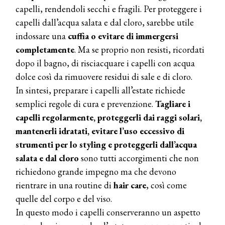
WELLNESS CONGRESS 2022: I
capelli, rendendoli secchi e fragili. Per proteggere i
TEMI
capelli dall’acqua salata e dal cloro, sarebbe utile
indossare una
cuffia o evitare di immergersi
DYSON
Dyson presenta la nuova collezione
completamente
. Ma se proprio non resisti, ricordati
pervinca e rosé per Natale
dopo il bagno, di risciacquare i capelli con acqua
dolce così da rimuovere residui di sale e di cloro.
COTRIL
In sintesi, preparare i capelli all’estate richiede
Continua la carrellata di look firmati
semplici regole di cura e prevenzione.
Tagliare i
Cotril alla Festa del Cinema di Roma
capelli regolarmente, proteggerli dai raggi solari,
mantenerli idratati, evitare l’uso eccessivo di
TONI&GUY
strumenti per lo styling e proteggerli dall’acqua
A Natale regala una doppia
TONI&GUY “Feel Good Experience”!
salata e dal cloro
sono tutti accorgimenti che non
richiedono grande impegno ma che devono
TONI&GUY
rientrare in una routine di
hair care
, così come
LABEL.M lancia la sua innovativa ed
quelle del corpo e del viso.
eco-sostenibile linea di prodotti
professionali
In questo modo i capelli conserveranno un aspetto