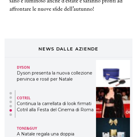
sano e luminoso anche d’estate e saranno pronti ad
DAVINES
affrontare le nuove sfide dell’autunno!
Davines presenta cofanetti beauty
preziosi per un regalo adatto ad
ogni capello
COSMOPROF WORLDWIDE BOLOGNA
Cosmprof Worldwide Bologna
presenta THE BEAUTY &
WELLNESS CONGRESS 2022: I
NEWS DALLE AZIENDE
TEMI
DYSON
Dyson presenta la nuova collezione
pervinca e rosé per Natale
COTRIL
Continua la carrellata di look firmati
Cotril alla Festa del Cinema di Roma
TONI&GUY
A Natale regala una doppia