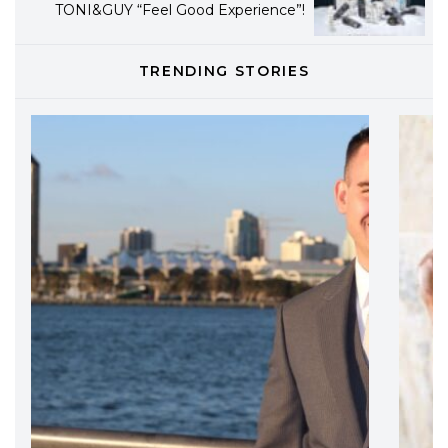
TONI&GUY “Feel Good Experience”!
TONI&GUY
TRENDING STORIES
LABEL.M lancia la sua innovativa ed
eco-sostenibile linea di prodotti
professionali
DAVINES
Davines presenta cofanetti beauty
preziosi per un regalo adatto ad
ogni capello