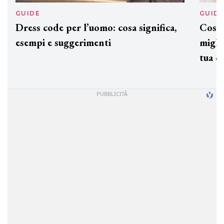
GUIDE
GUID
Dress code per l’uomo: cosa significa,
Cos'è
esempi e suggerimenti
miglio
tua c