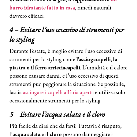
burro idratante fatto in casa
,
rimedi naturali
davvero efficaci.
4 – Evitare l’uso eccessivo di strumenti per
lo styling
Durante l’estate, è meglio evitare l’uso eccessivo di
strumenti per lo styling come
l’asciugacapelli, la
piastra o il ferro arricciacapelli
. L’umidità e il calore
possono causare danni, e l’uso eccessivo di questi
strumenti può peggiorare la situazione. Se possibile,
lascia
asciugare i capelli all’aria aperta
e utilizza solo
occasionalmente strumenti per lo styling.
5 – Evitare l’acqua salata e il cloro
COSMOPROF WORLDWIDE BOLOGNA
Più facile da dirsi che da farsi! Tuttavia è risaputo,
Cosmprof Worldwide Bologna
l’
acqua salata
e il
cloro
possono danneggiare i
presenta THE BEAUTY &