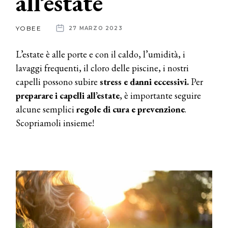
all’estate
News
YOBEE
27 MARZO 2023
dalle
L’estate è alle porte e con il caldo, l’umidità, i
aziende
lavaggi frequenti, il cloro delle piscine, i nostri
capelli possono subire
stress e danni eccessivi.
Per
preparare i capelli all’estate
, è importante seguire
alcune semplici
regole di cura e prevenzione
.
Scopriamoli insieme!