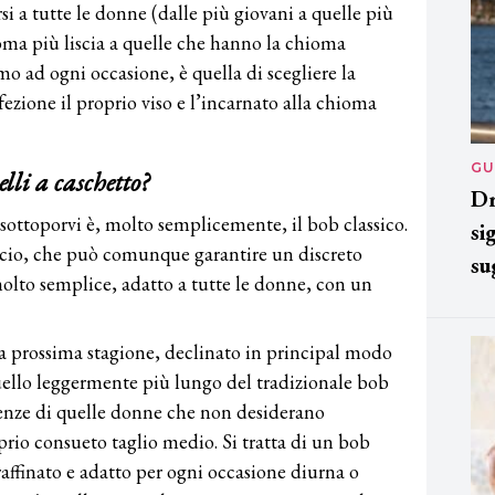
i a tutte le donne (dalle più giovani a quelle più
ma più liscia a quelle che hanno la chioma
o ad ogni occasione, è quella di scegliere la
fezione il proprio viso e l’incarnato alla chioma
GU
lli a caschetto?
Dr
sottoporvi è, molto semplicemente, il bob classico.
si
iscio, che può comunque garantire un discreto
su
lto semplice, adatto a tutte le donne, con un
a prossima stagione, declinato in principal modo
uello leggermente più lungo del tradizionale bob
igenze di quelle donne che non desiderano
prio consueto taglio medio. Si tratta di un bob
raffinato e adatto per ogni occasione diurna o