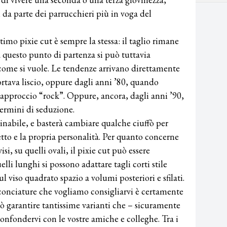
 da parte dei parrucchieri più in voga del
timo pixie cut è sempre la stessa: il taglio rimane
 questo punto di partenza si può tuttavia
 come si vuole. Le tendenze arrivano direttamente
rtava liscio, oppure dagli anni ’80, quando
 approccio “rock”. Oppure, ancora, dagli anni ’90,
termini di seduzione.
ttinabile, e basterà cambiare qualche ciuffò per
tto e la propria personalità. Per quanto concerne
visi, su quelli ovali, il pixie cut può essere
li lunghi si possono adattare tagli corti stile
l viso quadrato spazio a volumi posteriori e sfilati.
acconciature che vogliamo consigliarvi è certamente
uò garantire tantissime varianti che – sicuramente
onfondervi con le vostre amiche e colleghe. Tra i