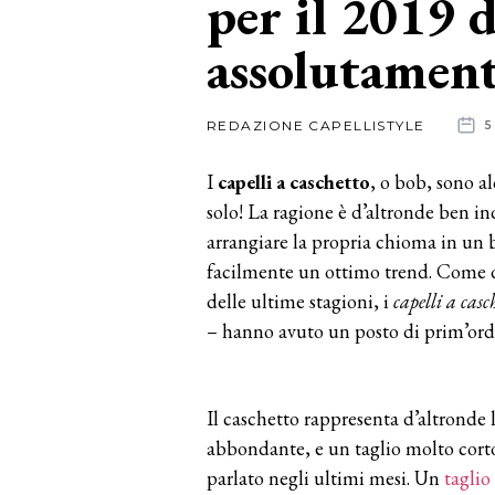
per il 2019 
assolutament
News
dalle
REDAZIONE CAPELLISTYLE
5
aziende
I
capelli a caschetto
, o bob, sono al
solo! La ragione è d’altronde ben in
arrangiare la propria chioma in un 
facilmente un ottimo trend. Come d
delle ultime stagioni, i
capelli a casc
– hanno avuto un posto di prim’ord
Il caschetto rappresenta d’altronde 
abbondante, e un taglio molto corto
parlato negli ultimi mesi. Un
taglio