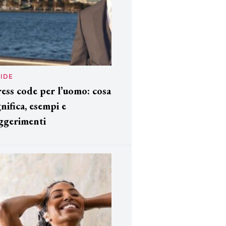
IDE
ess code per l’uomo: cosa
gnifica, esempi e
ggerimenti