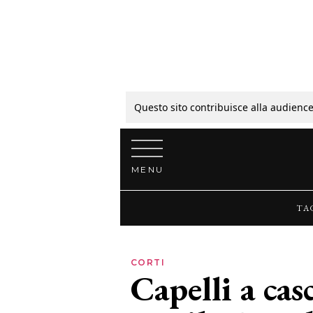
Tagli
Colori
Questo sito contribuisce alla audience
Vai al contenuto
Guide
MENU
Bellezza
TA
Lifestyle
CORTI
Capelli a cas
News