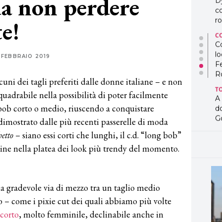
da non perdere
D
co
e!
ro
C
Co
lo
 FEBBRAIO 2019
F
R
cuni dei tagli preferiti dalle donne italiane – e non
T
quadrabile nella possibilità di poter facilmente
A
bob corto o medio, riuscendo a conquistare
d
G
imostrato dalle più recenti passerelle di moda
hetto
– siano essi corti che lunghi, il c.d. “long bob”
T
L
ine nella platea dei look più trendy del momento.
in
so
pr
D
la gradevole via di mezzo tra un taglio medio
D
 – come i pixie cut dei quali abbiamo più volte
co
pe
 corto
, molto femminile, declinabile anche in
og