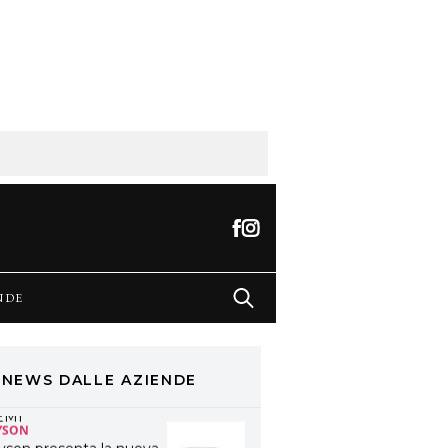
oma
ONI&GUY
 Natale regala una
oppia TONI&GUY “Feel
ood Experience”!
ONI&GUY
ABEL.M lancia la sua
novativa ed eco-
stenibile linea di
odotti professionali
AVINES
avines presenta
fanetti beauty preziosi
r un regalo adatto ad
NDE
ni capello
OSMOPROF WORLDWIDE
OLOGNA
osmprof Worldwide
ologna presenta THE
EAUTY & WELLNESS
NEWS DALLE AZIENDE
ONGRESS 2022: I
EMI
YSON