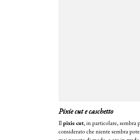
Pixie cut e caschetto
Il
pixie cut,
in particolare, sembra p
considerato che niente sembra poter sc
mai passato di moda, e ora in grado