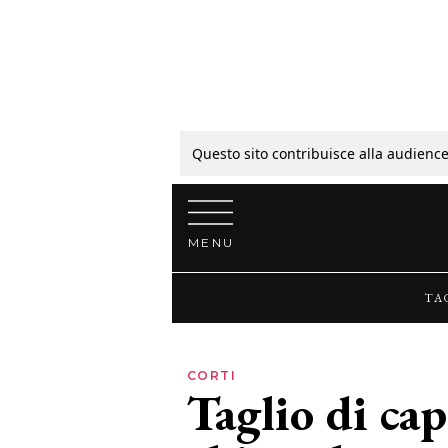
Tagli
Colori
Questo sito contribuisce alla audience
Vai al contenuto
Guide
MENU
Bellezza
TA
Lifestyle
CORTI
Taglio di cap
News