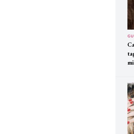
GU
Ca
ta
mi