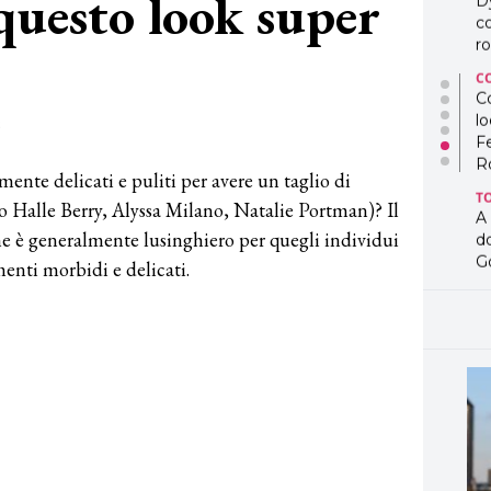
 questo look super
D
co
ro
C
Co
lo
2
F
R
ente delicati e puliti per avere un taglio di
T
do Halle Berry, Alyssa Milano, Natalie Portman)? Il
A
ine è generalmente lusinghiero per quegli individui
d
G
enti morbidi e delicati.
T
L
in
so
pr
D
D
co
pe
og