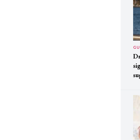
GU
Dr
si
su