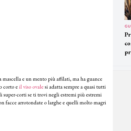
GU
Pr
co
pr
a mascella e un mento più affilati, ma ha guance
o corto e
il viso ovale
si adatta sempre a quasi tutti
tili super-corti se ti trovi negli estremi più estremi
con facce arrotondate o larghe e quelli molto magri