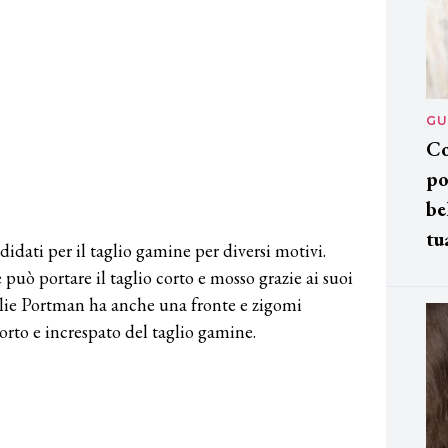
GU
Co
po
be
tu
didati per il taglio gamine per diversi motivi.
può portare il taglio corto e mosso grazie ai suoi
alie Portman ha anche una fronte e zigomi
corto e increspato del taglio gamine.