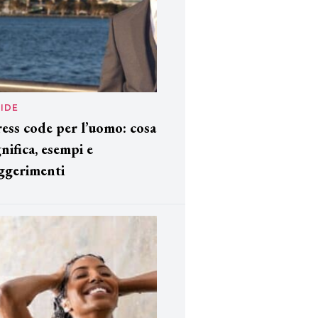
IDE
ess code per l’uomo: cosa
gnifica, esempi e
ggerimenti