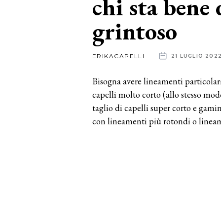
chi sta bene
grintoso
News
dalle
ERIKACAPELLI
21 LUGLIO 202
aziende
Bisogna avere lineamenti particolarm
capelli molto corto (allo stesso mo
taglio di capelli super corto e gam
con lineamenti più rotondi o lineam