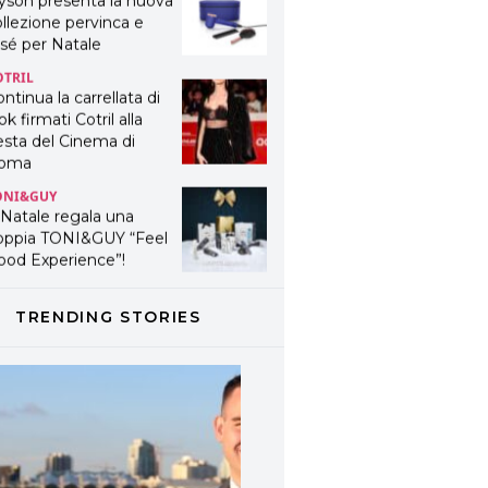
yson presenta la nuova
llezione pervinca e
sé per Natale
OTRIL
ntinua la carrellata di
ok firmati Cotril alla
esta del Cinema di
oma
ONI&GUY
 Natale regala una
oppia TONI&GUY “Feel
ood Experience”!
ONI&GUY
ABEL.M lancia la sua
TRENDING STORIES
novativa ed eco-
stenibile linea di
odotti professionali
AVINES
avines presenta
fanetti beauty preziosi
r un regalo adatto ad
ni capello