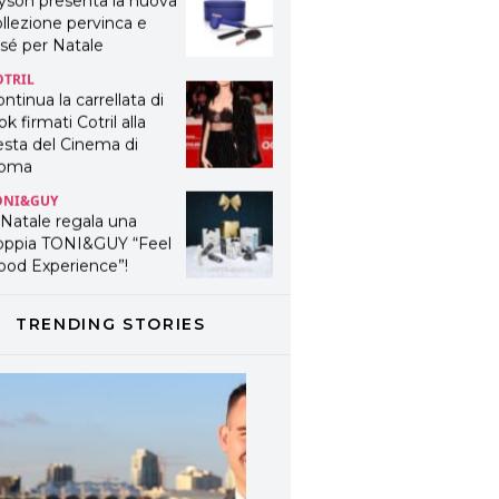
yson presenta la nuova
llezione pervinca e
sé per Natale
OTRIL
ntinua la carrellata di
ok firmati Cotril alla
esta del Cinema di
oma
ONI&GUY
 Natale regala una
oppia TONI&GUY “Feel
ood Experience”!
ONI&GUY
ABEL.M lancia la sua
TRENDING STORIES
novativa ed eco-
stenibile linea di
odotti professionali
AVINES
avines presenta
fanetti beauty preziosi
r un regalo adatto ad
ni capello