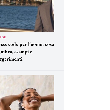
IDE
ess code per l’uomo: cosa
gnifica, esempi e
ggerimenti