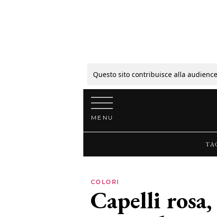
Tagli
Colori
Questo sito contribuisce alla audience
Vai al contenuto
Guide
MENU
Bellezza
TA
Lifestyle
COLORI
Capelli rosa,
News