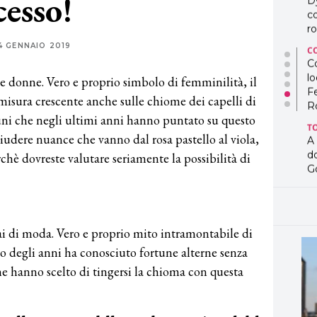
cesso!
D
co
ro
4 GENNAIO 2019
C
Co
lo
le donne. Vero e proprio simbolo di femminilità, il
F
n misura crescente anche sulle chiome dei capelli di
R
uni che negli ultimi anni hanno puntato su questo
T
hiudere nuance che vanno dal rosa pastello al viola,
A
d
hè dovreste valutare seriamente la possibilità di
G
T
L
in
i di moda. Vero e proprio mito intramontabile di
so
pr
so degli anni ha conosciuto fortune alterne senza
D
he hanno scelto di tingersi la chioma con questa
D
co
pe
og