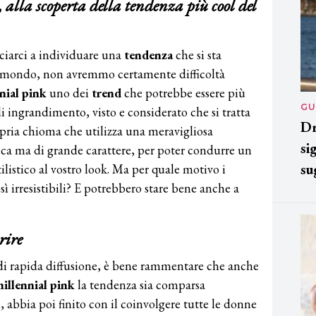
 alla scoperta della tendenza più cool del
ciarci a individuare una
tendenza
che si sta
l mondo, non avremmo certamente difficoltà
nnial pink
uno dei
trend
che potrebbe essere più
GU
i ingrandimento, visto e considerato che si tratta
Dr
opria chioma che utilizza una meravigliosa
si
ca ma di grande carattere, per poter condurre un
su
listico al vostro look. Ma per quale motivo i
ì irresistibili? E potrebbero stare bene anche a
rire
i rapida diffusione, è bene rammentare che anche
millennial pink
la tendenza sia comparsa
, abbia poi finito con il coinvolgere tutte le donne