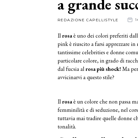
a grande suc
News
REDAZIONE CAPELLISTYLE
1
dalle
Il
rosa
è uno dei colori preferiti dal
aziende
pink è riuscito a farsi apprezzare i
tantissime celebrities e donne com
particolare colore, in grado di racc
dal fucsia al
rosa più
shock!
Ma perc
avvicinarvi a questo stile?
Il
rosa
è un colore che non passa ma
femminilità e di seduzione, nel cor
tuttavia mai tradire quelle donne c
tonalità.