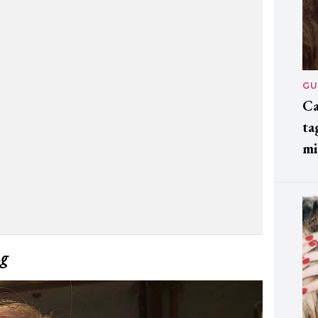
GU
Ca
ta
mi
ng