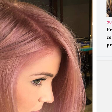
GU
Pr
co
pr