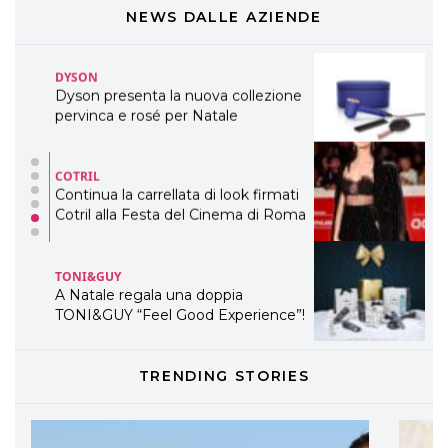
WELLNESS CONGRESS 2022: I
NEWS DALLE AZIENDE
TEMI
DYSON
Dyson presenta la nuova collezione
pervinca e rosé per Natale
COTRIL
Continua la carrellata di look firmati
Cotril alla Festa del Cinema di Roma
TONI&GUY
A Natale regala una doppia
TONI&GUY “Feel Good Experience”!
TONI&GUY
TRENDING STORIES
LABEL.M lancia la sua innovativa ed
eco-sostenibile linea di prodotti
professionali