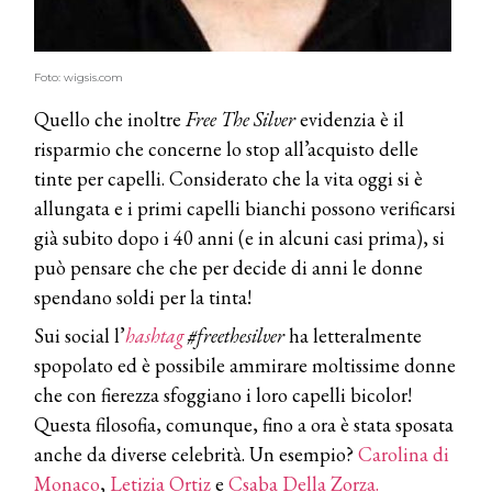
Foto: wigsis.com
Quello che inoltre
Free The Silver
evidenzia è il
risparmio che concerne lo stop all’acquisto delle
tinte per capelli. Considerato che la vita oggi si è
allungata e i primi capelli bianchi possono verificarsi
già subito dopo i 40 anni (e in alcuni casi prima), si
può pensare che che per decide di anni le donne
spendano soldi per la tinta!
Sui social l’
hashtag
#freethesilver
ha letteralmente
spopolato ed è possibile ammirare moltissime donne
che con fierezza sfoggiano i loro capelli bicolor!
Questa filosofia, comunque, fino a ora è stata sposata
anche da diverse celebrità. Un esempio?
Carolina di
Monaco
,
Letizia Ortiz
e
Csaba Della Zorza.