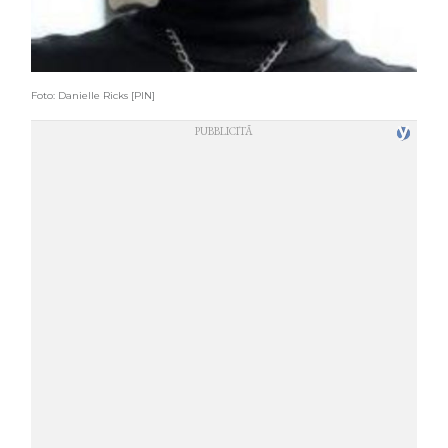
Foto: Danielle Ricks [PIN]
COSMOPROF WORLDWIDE BOLOGNA
Cosmprof Worldwide Bologna
presenta THE BEAUTY &
WELLNESS CONGRESS 2022: I
TEMI
DYSON
Dyson presenta la nuova collezione
pervinca e rosé per Natale