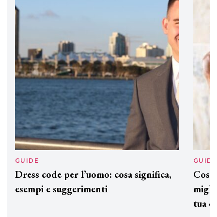
DAVINES
Davines presenta cofanetti beauty
preziosi per un regalo adatto ad
ogni capello
GUIDE
GUID
Dress code per l’uomo: cosa significa,
Cos'è
esempi e suggerimenti
miglio
tua c