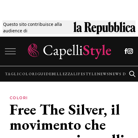
Questo sito contribuisce alla
Tagli
audience di
Vai al contenuto
Colori
Guide
TAGLI
COLORI
GUIDE
BELLEZZA
LIFESTYLE
NEWS
NEWS DALLE
Bellezza
COLORI
Free The Silver, il
Lifestyle
movimento che
News