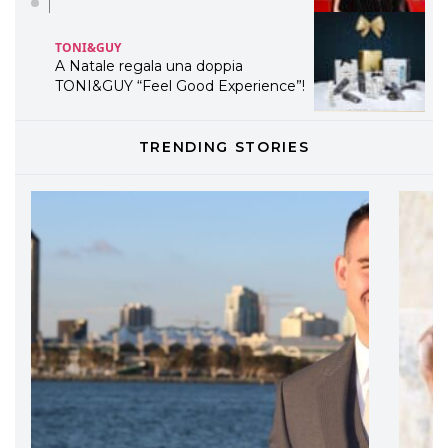
TONI&GUY
A Natale regala una doppia
TONI&GUY “Feel Good Experience”!
TONI&GUY
TRENDING STORIES
LABEL.M lancia la sua innovativa ed
eco-sostenibile linea di prodotti
professionali
DAVINES
Davines presenta cofanetti beauty
preziosi per un regalo adatto ad
ogni capello