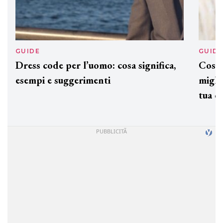
GUIDE
GUID
Dress code per l’uomo: cosa significa,
Cos'è
esempi e suggerimenti
miglio
tua c