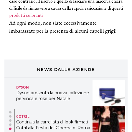
caso contrario, il rischio è quello di lasciare una macchia chiara
LABEL.M lancia la sua innovativa ed
difficile da rimuovere a causa della rapida essiccazione di questi
eco-sostenibile linea di prodotti
professionali
prodotti coloranti
.
Ad ogni modo, non siate eccessivamente
DAVINES
imbarazzate per la presenza di alcuni capelli grigi!
Davines presenta cofanetti beauty
preziosi per un regalo adatto ad
ogni capello
COSMOPROF WORLDWIDE BOLOGNA
Cosmprof Worldwide Bologna
presenta THE BEAUTY &
WELLNESS CONGRESS 2022: I
NEWS DALLE AZIENDE
TEMI
DYSON
Dyson presenta la nuova collezione
pervinca e rosé per Natale
COTRIL
Continua la carrellata di look firmati
Cotril alla Festa del Cinema di Roma