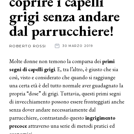
coprire i capelli
grigi senza andare
News
dal parrucchiere!
dalle
aziende
ROBERTO ROSSI
30 MARZO 2019
Molte donne non temono la comparsa dei
primi
segni di capelli grigi
. E, tra l’altro, è giusto che sia
così, visto e considerato che quando si raggiunge
una certa età è del tutto normale aver guadagnato la
propria “dose” di grigi. Tuttavia, questi primi segni
di invecchiamento possono essere fronteggiati anche
senza dover andare necessariamente dal
parrucchiere, contrastando questo
ingrigimento
precoce
attraverso una serie di metodi pratici ed
economici.