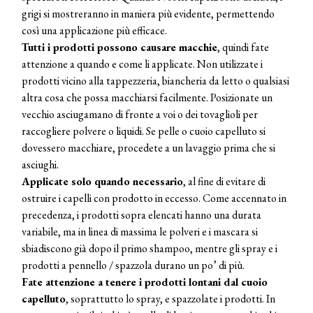
grigi si mostreranno in maniera più evidente, permettendo
COSMOPROF WORLDWIDE BOLOGNA
così una applicazione più efficace.
Cosmprof Worldwide Bologna
Tutti i prodotti possono causare macchie
, quindi fate
presenta THE BEAUTY &
WELLNESS CONGRESS 2022: I
attenzione a quando e come li applicate. Non utilizzate i
TEMI
prodotti vicino alla tappezzeria, biancheria da letto o qualsiasi
altra cosa che possa macchiarsi facilmente. Posizionate un
DYSON
vecchio asciugamano di fronte a voi o dei tovaglioli per
Dyson presenta la nuova collezione
raccogliere polvere o liquidi. Se pelle o cuoio capelluto si
pervinca e rosé per Natale
dovessero macchiare, procedete a un lavaggio prima che si
asciughi.
COTRIL
Applicate solo quando necessario
, al fine di evitare di
Continua la carrellata di look firmati
ostruire i capelli con prodotto in eccesso. Come accennato in
Cotril alla Festa del Cinema di Roma
precedenza, i prodotti sopra elencati hanno una durata
variabile, ma in linea di massima le polveri e i mascara si
TONI&GUY
sbiadiscono già dopo il primo shampoo, mentre gli spray e i
A Natale regala una doppia
prodotti a pennello / spazzola durano un po’ di più.
TONI&GUY “Feel Good Experience”!
Fate attenzione a tenere i prodotti lontani dal cuoio
capelluto
, soprattutto lo spray, e spazzolate i prodotti. In
TONI&GUY