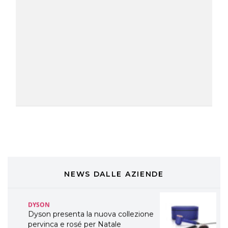
TONI&GUY
A Natale regala una doppia
TONI&GUY “Feel Good Experience”!
TONI&GUY
LABEL.M lancia la sua innovativa ed
eco-sostenibile linea di prodotti
professionali
DAVINES
Davines presenta cofanetti beauty
preziosi per un regalo adatto ad
ogni capello
COSMOPROF WORLDWIDE BOLOGNA
Cosmprof Worldwide Bologna
presenta THE BEAUTY &
WELLNESS CONGRESS 2022: I
NEWS DALLE AZIENDE
TEMI
DYSON
Dyson presenta la nuova collezione
pervinca e rosé per Natale