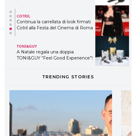
COTRIL
Continua la carrellata di look firmati
Cotril alla Festa del Cinema di Roma
TONI&GUY
A Natale regala una doppia
TONI&GUY “Feel Good Experience”!
TONI&GUY
TRENDING STORIES
LABEL.M lancia la sua innovativa ed
eco-sostenibile linea di prodotti
professionali
DAVINES
Davines presenta cofanetti beauty
preziosi per un regalo adatto ad
ogni capello