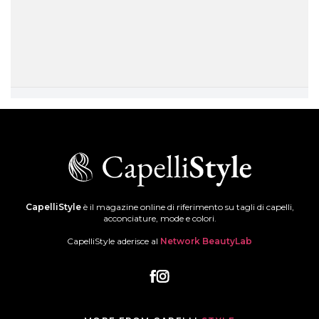
CapelliStyle
è il magazine online di riferimento su tagli di capelli,
acconciature, mode e colori.
CapelliStyle aderisce al
Network BeautyLab