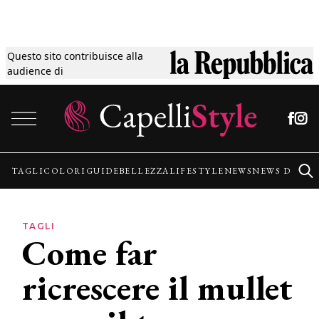
Questo sito contribuisce alla
Tagli
audience di
Vai al contenuto
Colori
Guide
TAGLI
COLORI
GUIDE
BELLEZZA
LIFESTYLE
NEWS
NEWS DALLE
Bellezza
TAGLI
Come far
Lifestyle
ricrescere il mullet
News