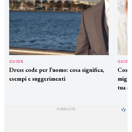
GUIDE
GUID
Dress code per l’uomo: cosa significa,
Cos'è
esempi e suggerimenti
miglio
tua c