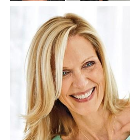
DYSON
Dyson presenta la nuova collezione
pervinca e rosé per Natale
COTRIL
Continua la carrellata di look firmati
Cotril alla Festa del Cinema di Roma
TONI&GUY
A Natale regala una doppia
TONI&GUY “Feel Good Experience”!
TONI&GUY
LABEL.M lancia la sua innovativa ed
eco-sostenibile linea di prodotti
professionali
DAVINES
Davines presenta cofanetti beauty