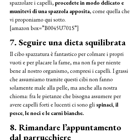
spazzolare i capelli,
procedete in modo delicato e
munitevi di una spazzola apposita
, come quella che
vi proponiamo qui sotto.
[amazon box=”B0045U701S”]
7. Seguire una dieta squilibrata
Il cibo spazzatura è fantastico per colmare i propri
vuoti e per placare la fame, ma non fa per niente
bene al nostro organismo, compresi i capelli. I grassi
che assumiamo tramite questi cibi non fanno
solamente male alla pelle, ma anche alla nostra
chioma: fra le pietanze che bisogna assumere per
avere capelli forti e lucenti ci sono gli
spinaci, il
pesce, le noci e le carni bianche.
COSMOPROF WORLDWIDE BOLOGNA
Cosmprof Worldwide Bologna
8. Rimandare l’appuntamento
presenta THE BEAUTY &
WELLNESS CONGRESS 2022: I
dal parrucchiere
TEMI