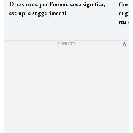
Dress code per l’uomo: cosa significa,
Cos'è
esempi e suggerimenti
miglio
tua c