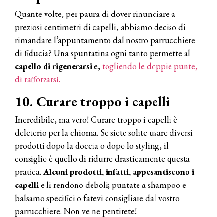
Quante volte, per paura di dover rinunciare a
DYSON
Dyson presenta la nuova collezione
preziosi centimetri di capelli, abbiamo deciso di
pervinca e rosé per Natale
rimandare l’appuntamento dal nostro parrucchiere
di fiducia? Una spuntatina ogni tanto permette al
COTRIL
capello di rigenerarsi
e,
togliendo le doppie punte,
Continua la carrellata di look firmati
di rafforzarsi.
Cotril alla Festa del Cinema di Roma
10. Curare troppo i capelli
TONI&GUY
Incredibile, ma vero! Curare troppo i capelli è
A Natale regala una doppia
TONI&GUY “Feel Good Experience”!
deleterio per la chioma. Se siete solite usare diversi
prodotti dopo la doccia o dopo lo styling, il
TONI&GUY
consiglio è quello di ridurre drasticamente questa
LABEL.M lancia la sua innovativa ed
pratica.
Alcuni prodotti, infatti, appesantiscono i
eco-sostenibile linea di prodotti
professionali
capelli
e li rendono deboli; puntate a shampoo e
balsamo specifici o fatevi consigliare dal vostro
DAVINES
parrucchiere. Non ve ne pentirete!
Davines presenta cofanetti beauty