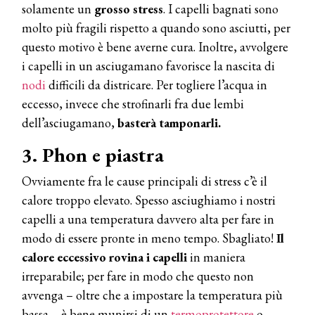
solamente un
grosso stress
. I capelli bagnati sono
molto più fragili rispetto a quando sono asciutti, per
questo motivo è bene averne cura. Inoltre, avvolgere
i capelli in un asciugamano favorisce la nascita di
nodi
difficili da districare. Per togliere l’acqua in
eccesso, invece che strofinarli fra due lembi
dell’asciugamano,
basterà tamponarli.
3. Phon e piastra
Ovviamente fra le cause principali di stress c’è il
calore troppo elevato. Spesso asciughiamo i nostri
capelli a una temperatura davvero alta per fare in
modo di essere pronte in meno tempo. Sbagliato!
Il
calore eccessivo rovina i capelli
in maniera
irreparabile; per fare in modo che questo non
avvenga – oltre che a impostare la temperatura più
bassa – è bene munirsi di un
termoprotettore
o