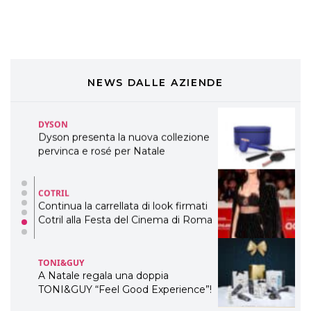
preziosi per un regalo adatto ad
ogni capello
COSMOPROF WORLDWIDE BOLOGNA
Cosmprof Worldwide Bologna
presenta THE BEAUTY &
WELLNESS CONGRESS 2022: I
NEWS DALLE AZIENDE
TEMI
DYSON
Dyson presenta la nuova collezione
pervinca e rosé per Natale
COTRIL
Continua la carrellata di look firmati
Cotril alla Festa del Cinema di Roma
TONI&GUY
A Natale regala una doppia
TONI&GUY “Feel Good Experience”!