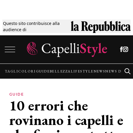
Questo sito contribuisce alla
Tagli
audience di
Vai al contenuto
Colori
Guide
TAGLI
COLORI
GUIDE
BELLEZZA
LIFESTYLE
NEWS
NEWS DALLE
Bellezza
GUIDE
10 errori che
Lifestyle
rovinano i capelli e
News