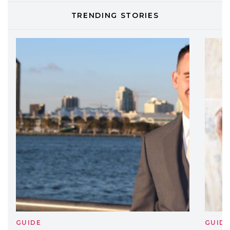
TONI&GUY
TRENDING STORIES
LABEL.M lancia la sua innovativa ed
eco-sostenibile linea di prodotti
professionali
DAVINES
Davines presenta cofanetti beauty
preziosi per un regalo adatto ad
ogni capello
GUIDE
GUID